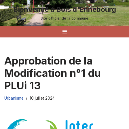
Bienvenue à Bois d'Ennebourg
Aller
Site officiel de la commune
au
contenu
Approbation de la
Modification n°1 du
PLUi 13
Urbanisme
10 juillet 2024