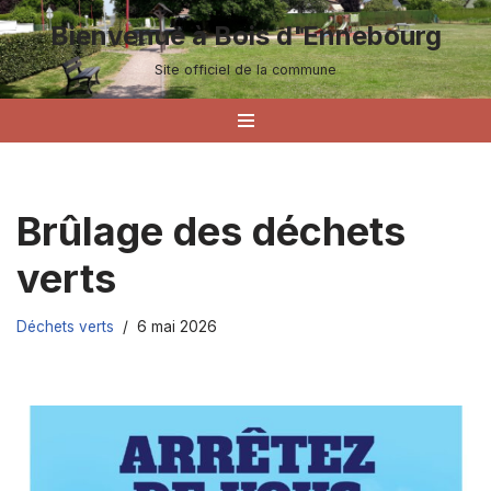
Bienvenue à Bois d'Ennebourg
Aller
Site officiel de la commune
au
contenu
Brûlage des déchets
verts
Déchets verts
6 mai 2026