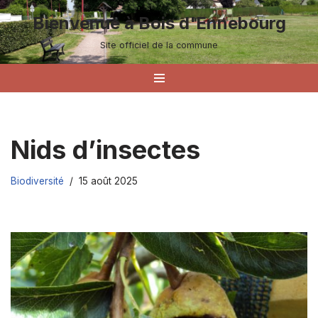
Bienvenue à Bois d'Ennebourg
Aller
Site officiel de la commune
au
contenu
Nids d’insectes
Biodiversité
15 août 2025